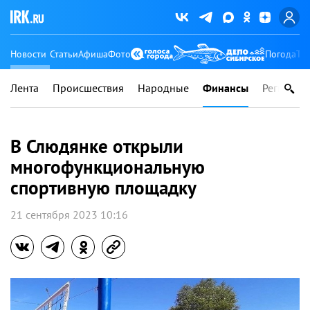
Новости
Статьи
Афиша
Фото
Погода
Ту
Лента
Происшествия
Народные
Финансы
Регионы
В Слюдянке открыли
многофункциональную
спортивную площадку
21 сентября 2023 10:16