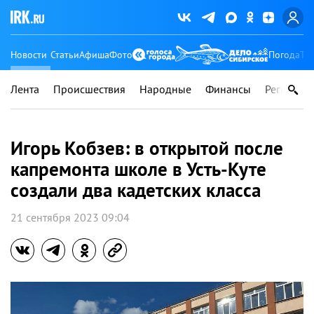
Новости
Статьи
Афиша
Фото
Погода
Ту
Лента
Происшествия
Народные
Финансы
Регионы
Игорь Кобзев: в открытой после
капремонта школе в Усть-Куте
создали два кадетских класса
21 сентября 2023 09:04