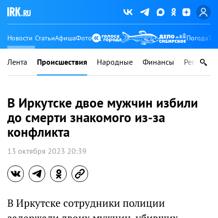
Новости
Статьи
Афиша
Фото
Погода
Ту
Лента
Происшествия
Народные
Финансы
Регионы
В Иркутске двое мужчин избили
до смерти знакомого из-за
конфликта
13 октября 2023 20:39
В Иркутске сотрудники полиции