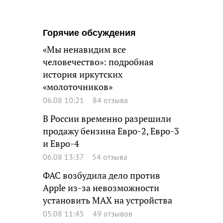
Горячие обсуждения
«Мы ненавидим все
человечество»: подробная
история иркутских
«молоточников»
06.08 10:21
84 отзыва
В России временно разрешили
продажу бензина Евро-2, Евро-3
и Евро-4
06.08 13:37
54 отзыва
ФАС возбудила дело против
Apple из-за невозможности
установить MAX на устройства
05.08 11:45
49 отзывов