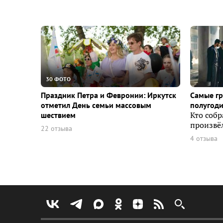
30 ФОТО
Праздник Петра и Февронии: Иркутск
Самые г
отметил День семьи массовым
полугоди
шествием
Кто собр
произвёл
22 отзыва
4 отзыва