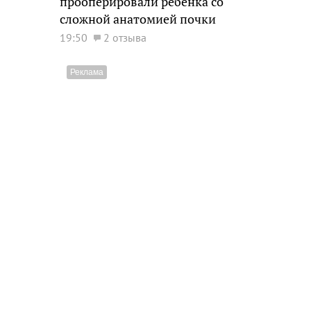
прооперировали ребенка со
сложной анатомией почки
19:50
2 отзыва