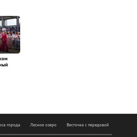
ском
вный
оса города
Лесное озеро
Весточка с передовой