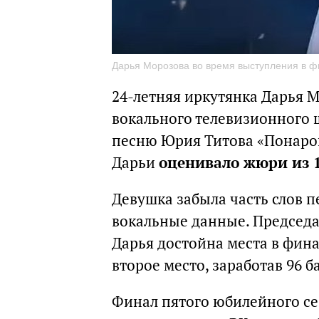
Дарья Морозова во время выступления в ф
24-летняя иркутянка Дарья 
вокального телевизионного ш
песню Юрия Титова «Понарош
Дарьи
оценивало жюри из 1
Девушка забыла часть слов п
вокальные данные. Председа
Дарья достойна места в фина
второе место, заработав 96 б
Финал пятого юбилейного се