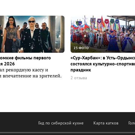
23 ФОТО
ромкие фильмы первого
«Сур-Харбан»: в Усть-Ордын
я 2026
состоялся культурно-спорти
ал рекордную кассу и
праздник
 впечатление на зрителей.
2 отзыва
Гид по сибирской кухне
Карта катков
Гол