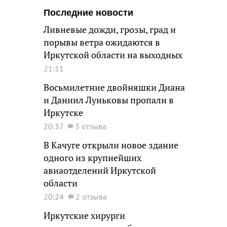
Последние новости
Ливневые дожди, грозы, град и
порывы ветра ожидаются в
Иркутской области на выходных
21:11
Восьмилетние двойняшки Диана
и Даниил Луньковы пропали в
Иркутске
20:37
3 отзыва
В Качуге открыли новое здание
одного из крупнейших
авиаотделений Иркутской
области
20:24
2 отзыва
Иркутские хирурги