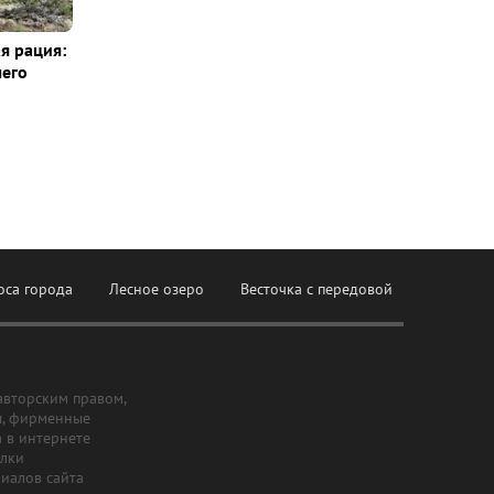
я рация:
шего
оса города
Лесное озеро
Весточка с передовой
авторским правом,
ы, фирменные
а в интернете
ылки
риалов сайта