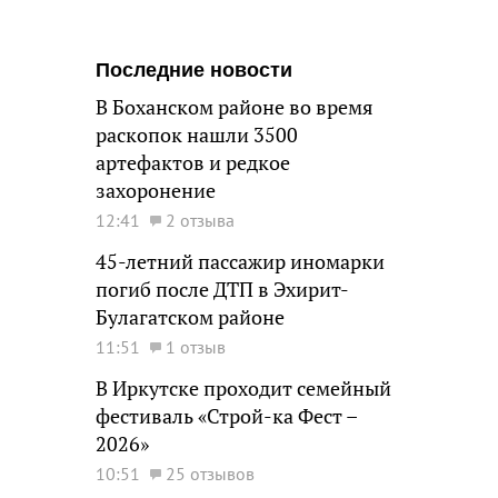
Последние новости
В Боханском районе во время
раскопок нашли 3500
артефактов и редкое
захоронение
12:41
2 отзыва
45-летний пассажир иномарки
погиб после ДТП в Эхирит-
Булагатском районе
11:51
1 отзыв
В Иркутске проходит семейный
фестиваль «Строй-ка Фест –
2026»
10:51
25 отзывов