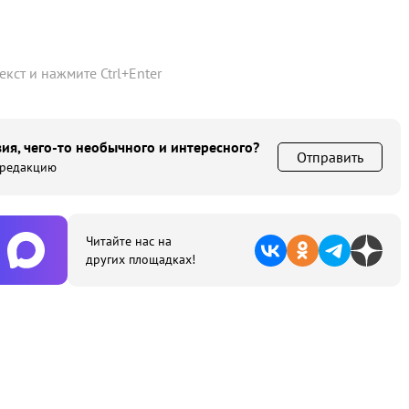
текст и нажмите
Ctrl
+
Enter
ия, чего-то необычного и интересного?
Отправить
 редакцию
Читайте нас на
других площадках!