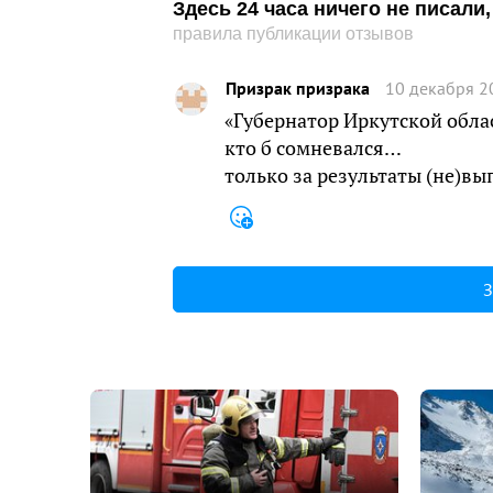
Здесь 24 часа ничего не писал
правила публикации отзывов
Призрак призрака
10 декабря 2
«Губернатор Иркутской обл
кто б сомневался…
только за результаты (не)в
З