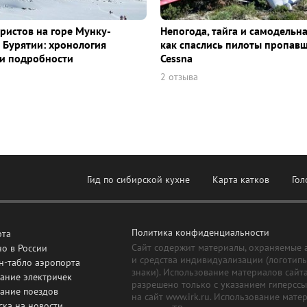
уристов на горе Мунку-
Непогода, тайга и самодельна
 Бурятии: хронология
как спаслись пилоты пропав
и подробности
Cessna
2 отзыва
Гид по сибирской кухне
Карта катков
Гол
Политика конфиденциальности
рта
Сайт содержит материалы, охраняемые 
о в России
и средства индивидуализации (логотип
н-табло аэропорта
знаки). Использование материалов сайт
ание электричек
разрешено только с указанием гиперсс
сание поездов
на сайт www.irk.ru. Использование мате
ска на новости