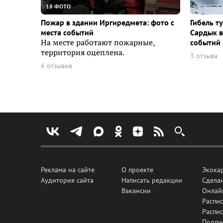
18 ФОТО
Пожар в здании Иргиредмета: фото с
Гибель т
места событий
Сардык в
На месте работают пожарные,
событий 
территория оцеплена.
3 отзыва
6 отзывов
Реклама на сайте
О проекте
Экока
Аудитория сайта
Написать редакции
Сделан
Вакансии
Онлай
Распис
Распи
Подпи