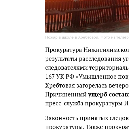
Пожар в школе в Хребтовой. Фото из телег
Прокуратура Нижнеилимского
результаты расследования уг
следователями территориаль
167 УК РФ «Умышленное пов
Хребтовая загорелась вечеро
Причиненный
ущерб состав
пресс-служба прокуратуры И
Законность принятых следо
прокуратуры. Также прокура