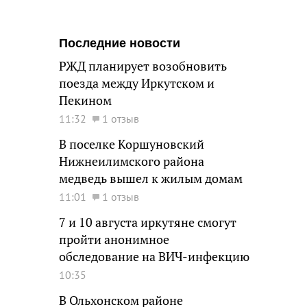
Последние новости
РЖД планирует возобновить
поезда между Иркутском и
Пекином
11:32
1 отзыв
В поселке Коршуновский
Нижнеилимского района
медведь вышел к жилым домам
11:01
1 отзыв
7 и 10 августа иркутяне смогут
пройти анонимное
обследование на ВИЧ-инфекцию
10:35
В Ольхонском районе