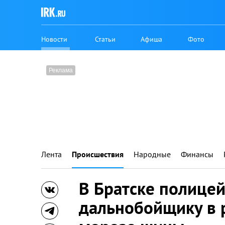
Новости
Статьи
Афиша
Фото
Лента
Происшествия
Народные
Финансы
В Братске полице
дальнобойщику в 