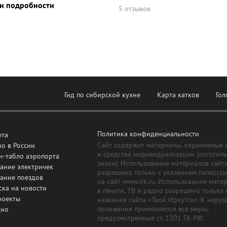
и подробности
5 отзывов
Гид по сибирской кухне
Карта катков
Гол
Политика конфиденциальности
рта
Сайт содержит материалы, охраняемые 
о в России
и средства индивидуализации (логотип
н-табло аэропорта
знаки). Использование материалов сайт
ание электричек
разрешено только с указанием гиперсс
сание поездов
на сайт www.irk.ru. Использование мате
ска на новости
в печати, ТВ и радио разрешено только 
роекты
названия сайта «Твой Иркутск». К нару
положения применяются все меры,
дно
предусмотренные ст. 1301 ГК РФ.