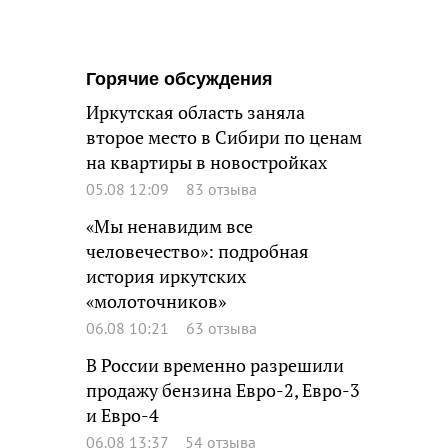
Горячие обсуждения
Иркутская область заняла
второе место в Сибири по ценам
на квартиры в новостройках
05.08 12:09
83 отзыва
«Мы ненавидим все
человечество»: подробная
история иркутских
«молоточников»
06.08 10:21
63 отзыва
В России временно разрешили
продажу бензина Евро-2, Евро-3
и Евро-4
06.08 13:37
54 отзыва