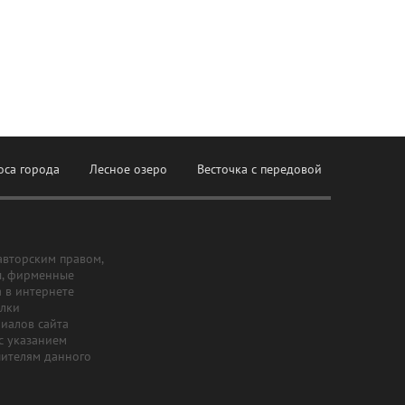
оса города
Лесное озеро
Весточка с передовой
авторским правом,
ы, фирменные
а в интернете
ылки
риалов сайта
с указанием
шителям данного