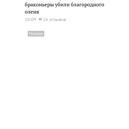
браконьеры убили благородного
оленя
10:09
16 отзывов