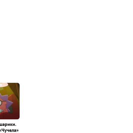
шарики.
«Чучела»