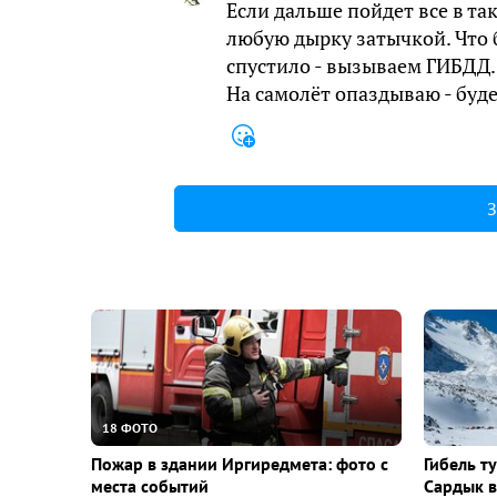
Если дальше пойдет все в та
любую дырку затычкой. Что б
спустило - вызываем ГИБДД.
На самолёт опаздываю - буд
З
18 ФОТО
Пожар в здании Иргиредмета: фото с
Гибель т
места событий
Сардык в