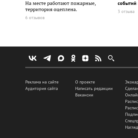
На месте работают пожарные,
событий 
территория оцеплена.
3 отзыва
6 отзывов
Реклама на сайте
О проекте
Экока
Аудитория сайта
Написать редакции
Сделан
Вакансии
Онлай
Распис
Распи
Подпи
Спецп
Нагля