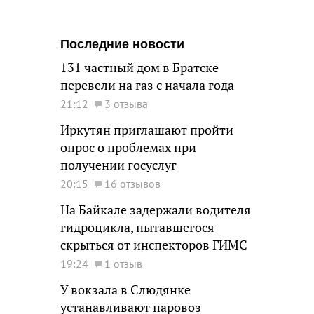
Последние новости
131 частный дом в Братске
перевели на газ с начала года
21:12
3 отзыва
Иркутян приглашают пройти
опрос о проблемах при
получении госуслуг
20:15
16 отзывов
На Байкале задержали водителя
гидроцикла, пытавшегося
скрыться от инспекторов ГИМС
19:24
1 отзыв
У вокзала в Слюдянке
устанавливают паровоз