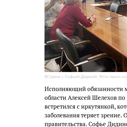
ВСтреча с Софьей Дидиной. Фото пресс-сл
Исполняющий обязанности м
области Алексей Шелехов по
встретился с иркутянкой, ко
заболевания теряет зрение. 
правительства. Софье Диди