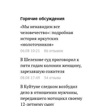
Горячие обсуждения
«Мы ненавидим все
человечество»: подробная
история иркутских
«молоточников»
06.08 10:21
86 отзывов
В Шелехове суд приговорил к
пяти годам колонии женщину,
зарезавшую сожителя
08.08 17:49
34 отзыва
В Куйтуне следком возбудил
дело в отношении мужчины,
передавшего мотоцикл своему
12-летнему сыну