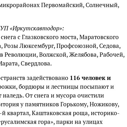
в микрорайонах Первомайский, Солнечный,
МУП «Иркутскавтодор»:
 снега с Глазковского моста, Маратовского
а, Розы Люксембург, Профсоюзной, Седова,
в Революции, Волжской, Желябова, Рабочей,
арата, Свердлова.
странств задействовано
116 человек и
орожки, бордюры и лестницы посыпают и
 наледь. От снега и мусора очистили
итория у памятников Горькому, Ножикову,
-й квартал, Каштаковская роща, историко-
усалимская гора», парки на улицах