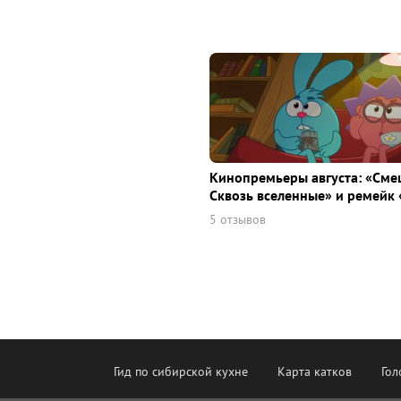
Кинопремьеры августа: «Сме
Сквозь вселенные» и ремейк 
5 отзывов
Гид по сибирской кухне
Карта катков
Гол