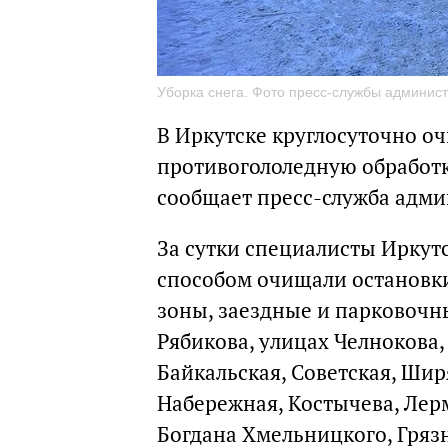
Уборка снега. Фото пресс-службы админис
В Иркутске круглосуточно о
противогололедную обработку
сообщает пресс-служба адми
За сутки специалисты Ирку
способом очищали остановк
зоны, заездные и парковочн
Рябикова, улицах Челнокова,
Байкальская, Советская, Шир
Набережная, Костычева, Лер
Богдана Хмельницкого, Грязн