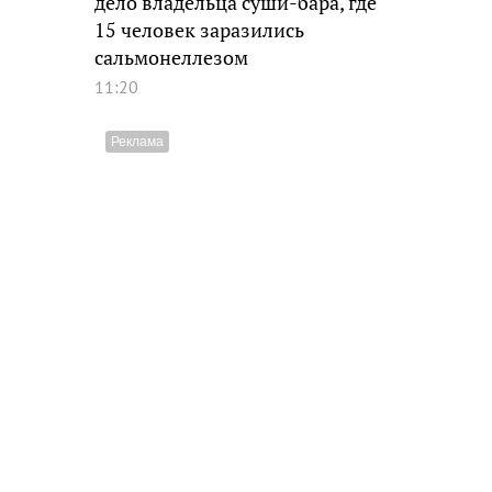
дело владельца суши-бара, где
15 человек заразились
сальмонеллезом
11:20