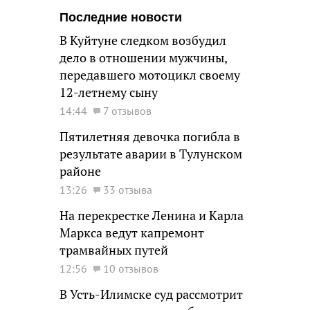
Последние новости
В Куйтуне следком возбудил
дело в отношении мужчины,
передавшего мотоцикл своему
12-летнему сыну
14:44
7 отзывов
Пятилетняя девочка погибла в
результате аварии в Тулунском
районе
13:26
33 отзыва
На перекрестке Ленина и Карла
Маркса ведут капремонт
трамвайных путей
12:56
10 отзывов
В Усть-Илимске суд рассмотрит