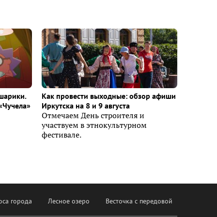
шарики.
Как провести выходные: обзор афиши
«Чучела»
Иркутска на 8 и 9 августа
Отмечаем День строителя и
участвуем в этнокультурном
фестивале.
оса города
Лесное озеро
Весточка с передовой