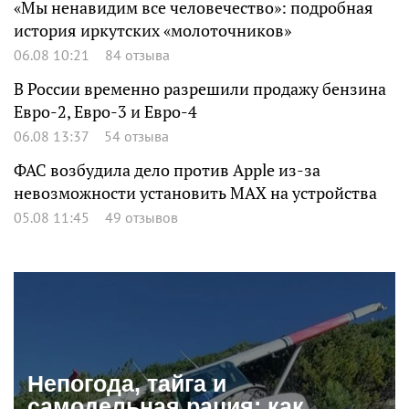
«Мы ненавидим все человечество»: подробная
история иркутских «молоточников»
06.08 10:21
84 отзыва
В России временно разрешили продажу бензина
Евро-2, Евро-3 и Евро-4
06.08 13:37
54 отзыва
ФАС возбудила дело против Apple из-за
невозможности установить MAX на устройства
05.08 11:45
49 отзывов
Непогода, тайга и
самодельная рация: как