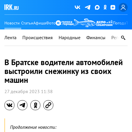
Новости
Статьи
Афиша
Фото
Погода
Ту
Лента
Происшествия
Народные
Финансы
Регионы
В Братске водители автомобилей
выстроили снежинку из своих
машин
27 декабря 2023 11:38
Продолжение новости: