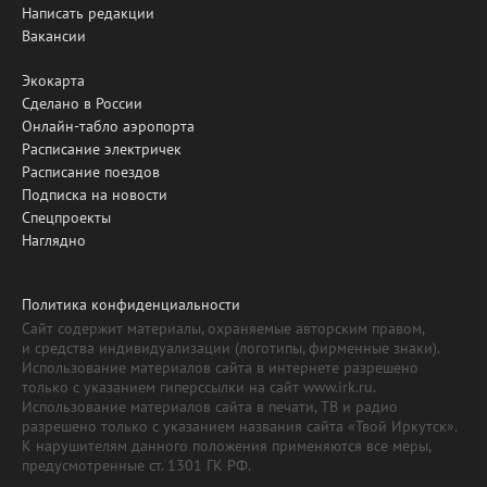
Написать редакции
Вакансии
Экокарта
Сделано в России
Онлайн-табло аэропорта
Расписание электричек
Расписание поездов
Подписка на новости
Спецпроекты
Наглядно
Политика конфиденциальности
Сайт содержит материалы, охраняемые авторским правом,
и средства индивидуализации (логотипы, фирменные знаки).
Использование материалов сайта в интернете разрешено
только с указанием гиперссылки на сайт www.irk.ru.
Использование материалов сайта в печати, ТВ и радио
разрешено только с указанием названия сайта «Твой Иркутск».
К нарушителям данного положения применяются все меры,
предусмотренные ст. 1301 ГК РФ.