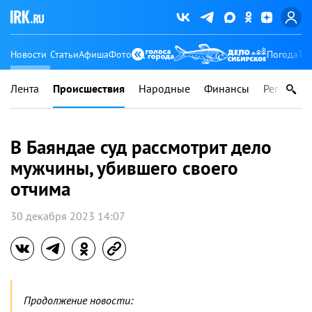
Новости
Статьи
Афиша
Фото
Погода
Ту
Лента
Происшествия
Народные
Финансы
Регионы
В Баяндае суд рассмотрит дело
мужчины, убившего своего
отчима
30 декабря 2023 14:07
Продолжение новости: