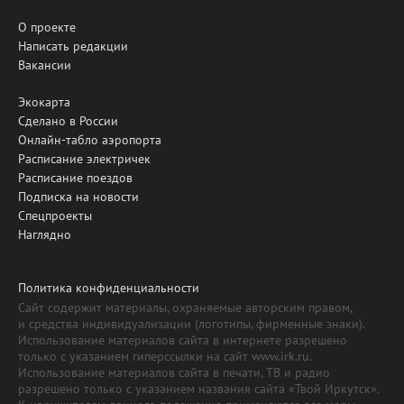
О проекте
Написать редакции
Вакансии
Экокарта
Сделано в России
Онлайн-табло аэропорта
Расписание электричек
Расписание поездов
Подписка на новости
Спецпроекты
Наглядно
Политика конфиденциальности
Сайт содержит материалы, охраняемые авторским правом,
и средства индивидуализации (логотипы, фирменные знаки).
Использование материалов сайта в интернете разрешено
только с указанием гиперссылки на сайт www.irk.ru.
Использование материалов сайта в печати, ТВ и радио
разрешено только с указанием названия сайта «Твой Иркутск».