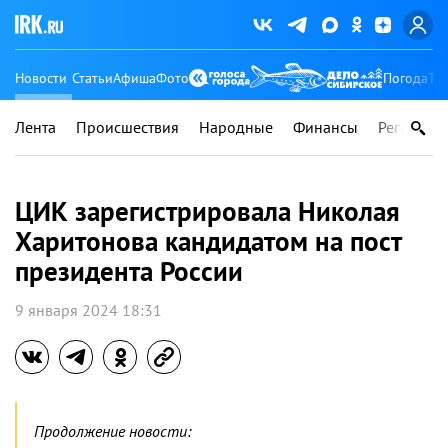
Новости
Статьи
Афиша
Фото
Погода
Ту
Лента
Происшествия
Народные
Финансы
Регионы
ЦИК зарегистрировала Николая
Харитонова кандидатом на пост
президента России
9 января 2024 18:31
Продолжение новости: