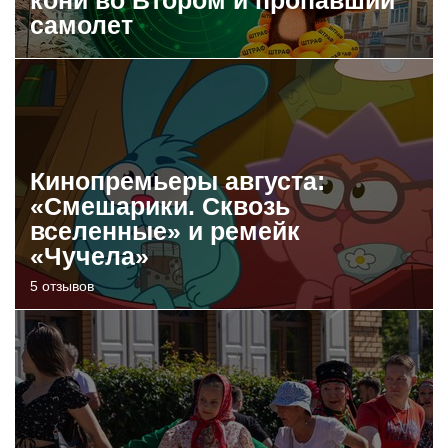
кони во Втором и пропавший
самолет
Кинопремьеры августа:
«Смешарики. Сквозь
вселенные» и ремейк
«Чучела»
5 отзывов