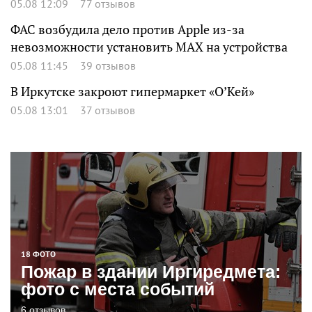
05.08 12:09
77 отзывов
ФАС возбудила дело против Apple из-за
невозможности установить MAX на устройства
05.08 11:45
39 отзывов
В Иркутске закроют гипермаркет «О’Кей»
05.08 13:01
37 отзывов
18 ФОТО
Пожар в здании Иргиредмета:
фото с места событий
6 отзывов