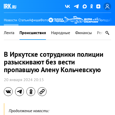
Новости
Статьи
Афиша
Фото
Погода
Ту
Лента
Происшествия
Народные
Финансы
Регионы
В Иркутске сотрудники полиции
разыскивают без вести
пропавшую Алену Кольчевскую
20 января 2024 20:15
Продолжение новости: