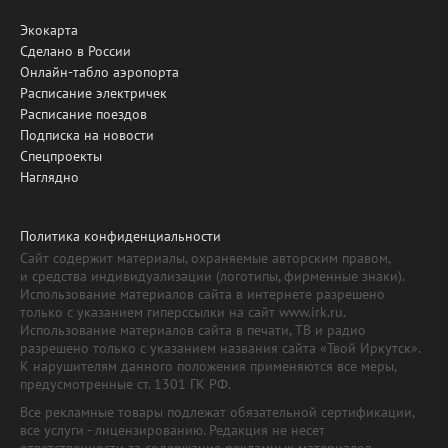
Экокарта
Сделано в России
Онлайн-табло аэропорта
Расписание электричек
Расписание поездов
Подписка на новости
Спецпроекты
Наглядно
Политика конфиденциальности
Сайт содержит материалы, охраняемые авторским правом,
и средства индивидуализации (логотипы, фирменные знаки).
Использование материалов сайта в интернете разрешено
только с указанием гиперссылки на сайт www.irk.ru.
Использование материалов сайта в печати, ТВ и радио
разрешено только с указанием названия сайта «Твой Иркутск».
К нарушителям данного положения применяются все меры,
предусмотренные ст. 1301 ГК РФ.
Все рекламные товары подлежат обязательной сертификации,
все услуги - лицензированию. Редакция не несет
ответственности за содержание рекламных материалов.