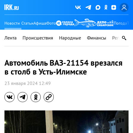
Новости
Статьи
Афиша
Фото
Погода
Ту
Лента
Происшествия
Народные
Финансы
Регионы
Автомобиль ВАЗ-21154 врезался
в столб в Усть-Илимске
23 января 2024 12:49