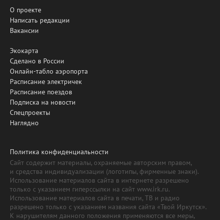
О проекте
Написать редакции
Вакансии
Экокарта
Сделано в России
Онлайн-табло аэропорта
Расписание электричек
Расписание поездов
Подписка на новости
Спецпроекты
Наглядно
Политика конфиденциальности
Сайт содержит материалы, охраняемые авторским правом,
и средства индивидуализации (логотипы, фирменные знаки).
Использование материалов сайта в интернете разрешено
только с указанием гиперссылки на сайт www.irk.ru.
Использование материалов сайта в печати, ТВ и радио
разрешено только с указанием названия сайта «Твой Иркутск».
К нарушителям данного положения применяются все меры,