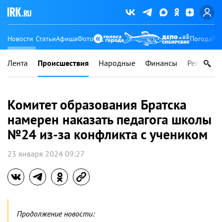
Новости
Статьи
Афиша
Фото
Погода
Ту
Лента
Происшествия
Народные
Финансы
Регионы
Комитет образования Братска
намерен наказать педагога школы
№24 из-за конфликта с учеником
23 января 2024 09:27
Продолжение новости: