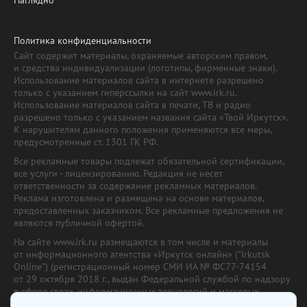
Политика конфиденциальности
Сайт содержит материалы, охраняемые авторским правом,
и средства индивидуализации (логотипы, фирменные знаки).
Использование материалов сайта в интернете разрешено
только с указанием гиперссылки на сайт www.irk.ru.
Использование материалов сайта в печати, ТВ и радио
разрешено только с указанием названия сайта «Твой Иркутск».
К нарушителям данного положения применяются все меры,
предусмотренные ст. 1301 ГК РФ.
Все рекламные товары подлежат обязательной сертификации,
все услуги - лицензированию. Редакция не несет
ответственности за содержание рекламных материалов.
Реклама изготовлена и размещена на основе материалов,
предоставленных заказчиком. Все рекламные предложения не
являются публичной офертой.
На сайте www.irk.ru размещаются в том числе и материалы
от информационного агентства «Иркутск онлайн» ("Irkutsk
Online") (регистрационный номер СМИ ИА № ФС77-74154
от 29 октября 2018 г., выдан Федеральной службой по надзору
в сфере связи, информационных технологий и массовых
коммуникаций) с соответствующей пометкой. Учредитель —