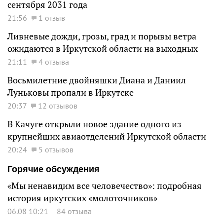
сентября 2031 года
21:56
1 отзыв
Ливневые дожди, грозы, град и порывы ветра
ожидаются в Иркутской области на выходных
21:11
4 отзыва
Восьмилетние двойняшки Диана и Даниил
Луньковы пропали в Иркутске
20:37
12 отзывов
В Качуге открыли новое здание одного из
крупнейших авиаотделений Иркутской области
20:24
5 отзывов
Горячие обсуждения
«Мы ненавидим все человечество»: подробная
история иркутских «молоточников»
06.08 10:21
84 отзыва