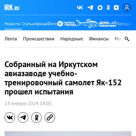
Новости
Статьи
Афиша
Фото
Погода
Ту
Лента
Происшествия
Народные
Финансы
Регионы
Собранный на Иркутском
авиазаводе учебно-
тренировочный самолет Як-152
прошел испытания
23 января 2024 18:01