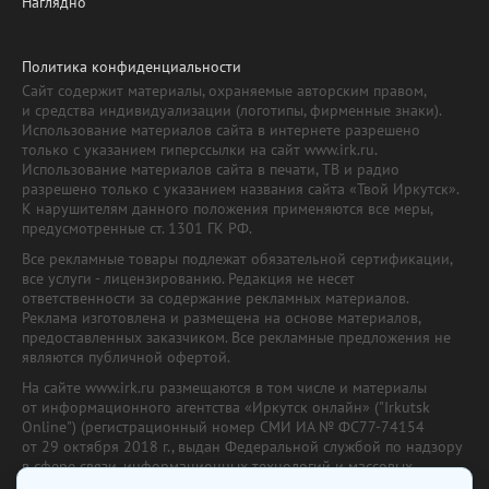
Наглядно
Политика конфиденциальности
Сайт содержит материалы, охраняемые авторским правом,
и средства индивидуализации (логотипы, фирменные знаки).
Использование материалов сайта в интернете разрешено
только с указанием гиперссылки на сайт www.irk.ru.
Использование материалов сайта в печати, ТВ и радио
разрешено только с указанием названия сайта «Твой Иркутск».
К нарушителям данного положения применяются все меры,
предусмотренные ст. 1301 ГК РФ.
Все рекламные товары подлежат обязательной сертификации,
все услуги - лицензированию. Редакция не несет
ответственности за содержание рекламных материалов.
Реклама изготовлена и размещена на основе материалов,
предоставленных заказчиком. Все рекламные предложения не
являются публичной офертой.
На сайте www.irk.ru размещаются в том числе и материалы
от информационного агентства «Иркутск онлайн» ("Irkutsk
Online") (регистрационный номер СМИ ИА № ФС77-74154
от 29 октября 2018 г., выдан Федеральной службой по надзору
в сфере связи, информационных технологий и массовых
коммуникаций) с соответствующей пометкой. Учредитель —