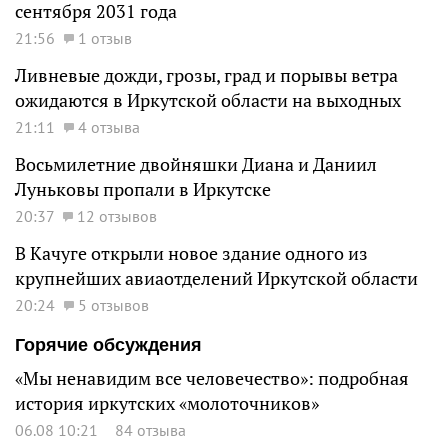
сентября 2031 года
21:56
1 отзыв
Ливневые дожди, грозы, град и порывы ветра
ожидаются в Иркутской области на выходных
21:11
4 отзыва
Восьмилетние двойняшки Диана и Даниил
Луньковы пропали в Иркутске
20:37
12 отзывов
В Качуге открыли новое здание одного из
крупнейших авиаотделений Иркутской области
20:24
5 отзывов
Горячие обсуждения
«Мы ненавидим все человечество»: подробная
история иркутских «молоточников»
06.08 10:21
84 отзыва