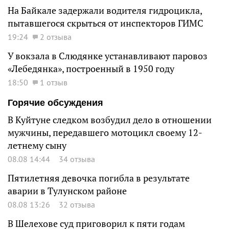
На Байкале задержали водителя гидроцикла,
пытавшегося скрыться от инспекторов ГИМС
19:24
2 отзыва
У вокзала в Слюдянке устанавливают паровоз
«Лебедянка», построенный в 1950 году
18:50
1 отзыв
Горячие обсуждения
В Куйтуне следком возбудил дело в отношении
мужчины, передавшего мотоцикл своему 12-
летнему сыну
08.08 14:44
34 отзыва
Пятилетняя девочка погибла в результате
аварии в Тулунском районе
08.08 13:26
32 отзыва
В Шелехове суд приговорил к пяти годам