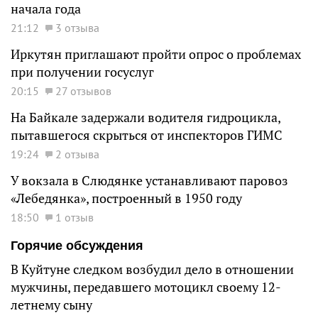
начала года
21:12
3 отзыва
Иркутян приглашают пройти опрос о проблемах
при получении госуслуг
20:15
27 отзывов
На Байкале задержали водителя гидроцикла,
пытавшегося скрыться от инспекторов ГИМС
19:24
2 отзыва
У вокзала в Слюдянке устанавливают паровоз
«Лебедянка», построенный в 1950 году
18:50
1 отзыв
Горячие обсуждения
В Куйтуне следком возбудил дело в отношении
мужчины, передавшего мотоцикл своему 12-
летнему сыну