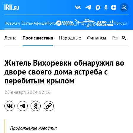
Новости
Статьи
Афиша
Фото
Погода
Ту
Лента
Происшествия
Народные
Финансы
Регионы
Житель Вихоревки обнаружил во
дворе своего дома ястреба с
перебитым крылом
25 января 2024 12:16
Продолжение новости: