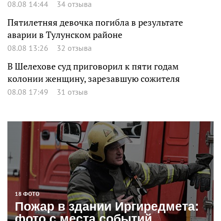
08.08 14:44
34 отзыва
Пятилетняя девочка погибла в результате
аварии в Тулунском районе
08.08 13:26
32 отзыва
В Шелехове суд приговорил к пяти годам
колонии женщину, зарезавшую сожителя
08.08 17:49
31 отзыв
18 ФОТО
Пожар в здании Иргиредмета:
фото с места событий