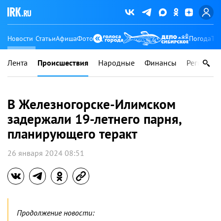
Новости
Статьи
Афиша
Фото
Погода
Ту
Лента
Происшествия
Народные
Финансы
Регионы
В Железногорске-Илимском
задержали 19-летнего парня,
планирующего теракт
26 января 2024 08:51
Продолжение новости: