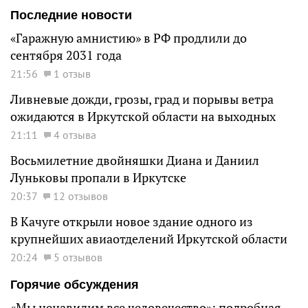
Последние новости
«Гаражную амнистию» в РФ продлили до
сентября 2031 года
21:56
1 отзыв
Ливневые дожди, грозы, град и порывы ветра
ожидаются в Иркутской области на выходных
21:11
4 отзыва
Восьмилетние двойняшки Диана и Даниил
Луньковы пропали в Иркутске
20:37
12 отзывов
В Качуге открыли новое здание одного из
крупнейших авиаотделений Иркутской области
20:24
5 отзывов
Горячие обсуждения
«Мы ненавидим все человечество»: подробная