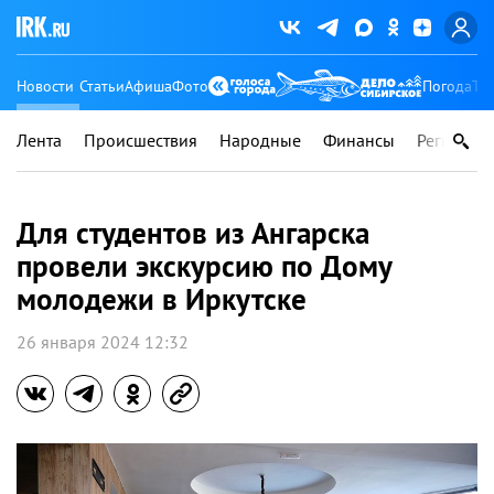
Новости
Статьи
Афиша
Фото
Погода
Ту
Лента
Происшествия
Народные
Финансы
Регионы
Для студентов из Ангарска
провели экскурсию по Дому
молодежи в Иркутске
26 января 2024 12:32