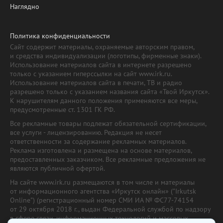
Наглядно
Политика конфиденциальности
Сайт содержит материалы, охраняемые авторским правом,
и средства индивидуализации (логотипы, фирменные знаки).
Использование материалов сайта в интернете разрешено
только с указанием гиперссылки на сайт www.irk.ru.
Использование материалов сайта в печати, ТВ и радио
разрешено только с указанием названия сайта «Твой Иркутск».
К нарушителям данного положения применяются все меры,
предусмотренные ст. 1301 ГК РФ.
Все рекламные товары подлежат обязательной сертификации,
все услуги - лицензированию. Редакция не несет
ответственности за содержание рекламных материалов.
Реклама изготовлена и размещена на основе материалов,
предоставленных заказчиком. Все рекламные предложения не
являются публичной офертой.
На сайте www.irk.ru размещаются в том числе и материалы
от информационного агентства «Иркутск онлайн» ("Irkutsk
Online") (регистрационный номер СМИ ИА № ФС77-74154
от 29 октября 2018 г., выдан Федеральной службой по надзору
в сфере связи, информационных технологий и массовых