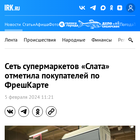
Новости
Статьи
Афиша
Фото
Погода
Ту
Лента
Происшествия
Народные
Финансы
Регионы
Сеть супермаркетов «Слата»
отметила покупателей по
ФрешКарте
5 февраля 2024 11:21