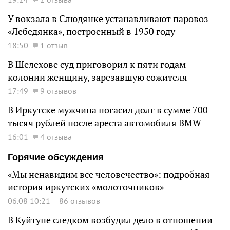
У вокзала в Слюдянке устанавливают паровоз
«Лебедянка», построенный в 1950 году
18:50
1 отзыв
В Шелехове суд приговорил к пяти годам
колонии женщину, зарезавшую сожителя
17:49
9 отзывов
В Иркутске мужчина погасил долг в сумме 700
тысяч рублей после ареста автомобиля BMW
16:01
4 отзыва
Горячие обсуждения
«Мы ненавидим все человечество»: подробная
история иркутских «молоточников»
06.08 10:21
86 отзывов
В Куйтуне следком возбудил дело в отношении