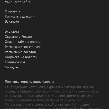
Аудитория сайта
О проекте
Написать редакции
Вакансии
Экокарта
Сделано в России
Онлайн-табло аэропорта
Расписание электричек
Расписание поездов
Подписка на новости
Спецпроекты
Наглядно
Политика конфиденциальности
Сайт содержит материалы, охраняемые авторским правом,
и средства индивидуализации (логотипы, фирменные знаки).
Использование материалов сайта в интернете разрешено
только с указанием гиперссылки на сайт www.irk.ru.
Использование материалов сайта в печати, ТВ и радио
разрешено только с указанием названия сайта «Твой Иркутск».