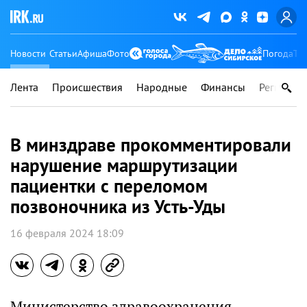
Новости
Статьи
Афиша
Фото
Погода
Ту
Лента
Происшествия
Народные
Финансы
Регионы
В минздраве прокомментировали
нарушение маршрутизации
пациентки с переломом
позвоночника из Усть-Уды
16 февраля 2024 18:09
Министерство здравоохранения