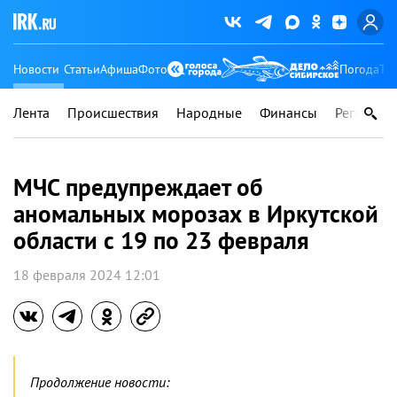
Новости
Статьи
Афиша
Фото
Погода
Ту
Лента
Происшествия
Народные
Финансы
Регионы
МЧС предупреждает об
аномальных морозах в Иркутской
области с 19 по 23 февраля
18 февраля 2024 12:01
Продолжение новости: