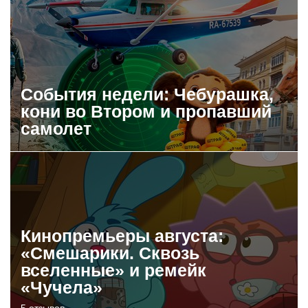
События недели: Чебурашка,
кони во Втором и пропавший
самолет
Кинопремьеры августа:
«Смешарики. Сквозь
вселенные» и ремейк
«Чучела»
5 отзывов