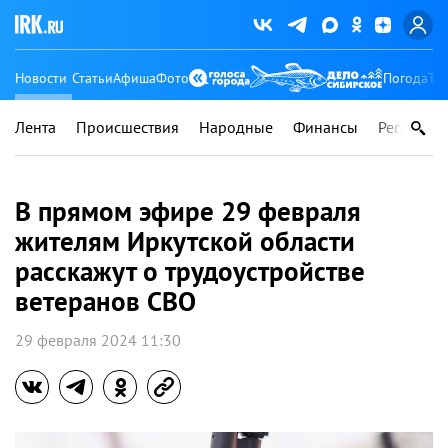
Новости
Статьи
Афиша
Фото
Погода
Ту
Лента
Происшествия
Народные
Финансы
Регионы
В прямом эфире 29 февраля
жителям Иркутской области
расскажут о трудоустройстве
ветеранов СВО
29 февраля 2024 11:30