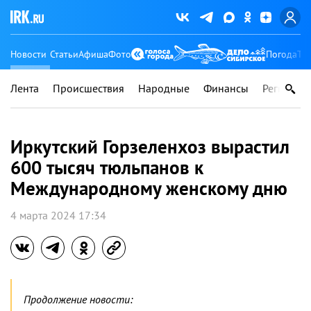
Новости
Статьи
Афиша
Фото
Погода
Ту
Лента
Происшествия
Народные
Финансы
Регионы
Иркутский Горзеленхоз вырастил
600 тысяч тюльпанов к
Международному женскому дню
4 марта 2024 17:34
Продолжение новости: