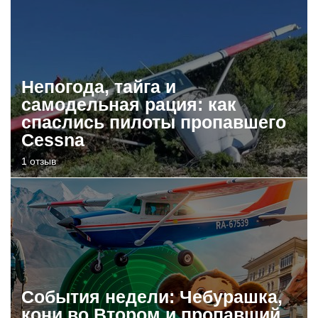
Непогода, тайга и
самодельная рация: как
спаслись пилоты пропавшего
Cessna
1 отзыв
События недели: Чебурашка,
кони во Втором и пропавший