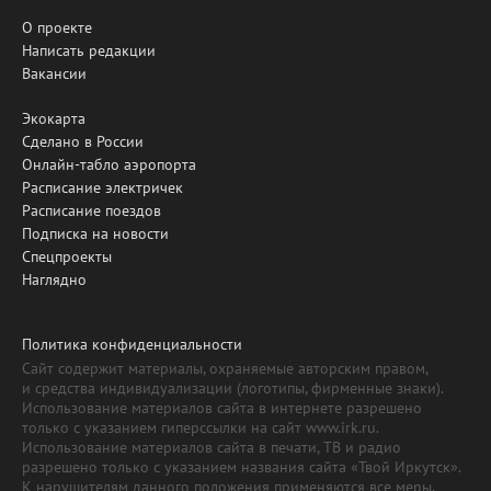
О проекте
Написать редакции
Вакансии
Экокарта
Сделано в России
Онлайн-табло аэропорта
Расписание электричек
Расписание поездов
Подписка на новости
Спецпроекты
Наглядно
Политика конфиденциальности
Сайт содержит материалы, охраняемые авторским правом,
и средства индивидуализации (логотипы, фирменные знаки).
Использование материалов сайта в интернете разрешено
только с указанием гиперссылки на сайт www.irk.ru.
Использование материалов сайта в печати, ТВ и радио
разрешено только с указанием названия сайта «Твой Иркутск».
К нарушителям данного положения применяются все меры,