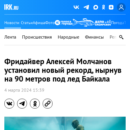
Новости
Статьи
Афиша
Фото
Погода
Ту
Лента
Происшествия
Народные
Финансы
Регионы
Фридайвер Алексей Молчанов
установил новый рекорд, нырнув
на 90 метров под лед Байкала
4 марта 2024 15:39