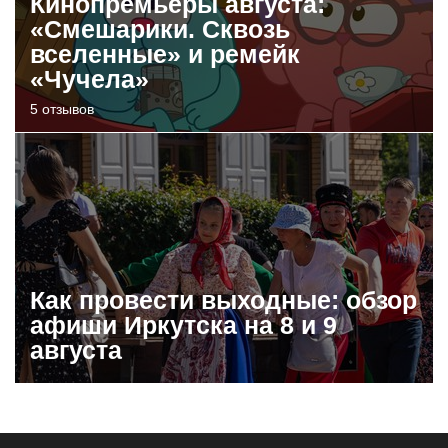
Кинопремьеры августа:
«Смешарики. Сквозь
вселенные» и ремейк
«Чучела»
5 отзывов
Как провести выходные: обзор
афиши Иркутска на 8 и 9
августа