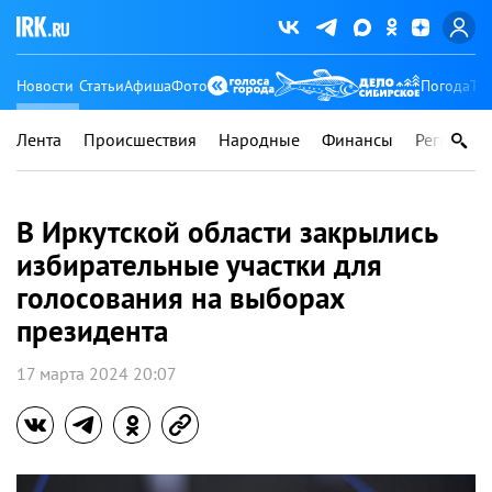
Новости
Статьи
Афиша
Фото
Погода
Ту
Лента
Происшествия
Народные
Финансы
Регионы
В Иркутской области закрылись
избирательные участки для
голосования на выборах
президента
17 марта 2024 20:07