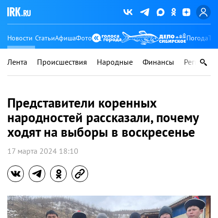
Новости
Статьи
Афиша
Фото
Погода
Ту
Лента
Происшествия
Народные
Финансы
Регионы
Представители коренных
народностей рассказали, почему
ходят на выборы в воскресенье
17 марта 2024 18:10