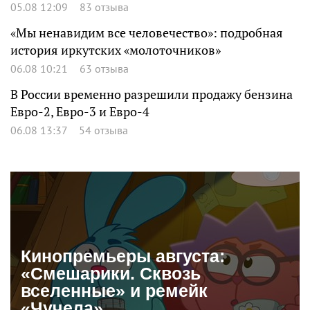
05.08 12:09
83 отзыва
«Мы ненавидим все человечество»: подробная
история иркутских «молоточников»
06.08 10:21
63 отзыва
В России временно разрешили продажу бензина
Евро-2, Евро-3 и Евро-4
06.08 13:37
54 отзыва
Кинопремьеры августа:
«Смешарики. Сквозь
вселенные» и ремейк
«Чучела»