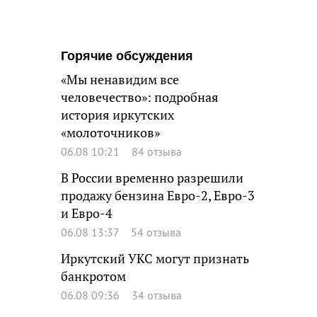
Горячие обсуждения
«Мы ненавидим все
человечество»: подробная
история иркутских
«молоточников»
06.08 10:21
84 отзыва
В России временно разрешили
продажу бензина Евро-2, Евро-3
и Евро-4
06.08 13:37
54 отзыва
Иркутский УКС могут признать
банкротом
06.08 09:36
34 отзыва