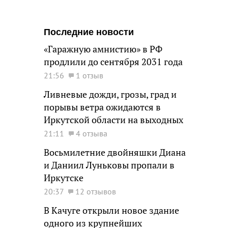
Последние новости
«Гаражную амнистию» в РФ
продлили до сентября 2031 года
21:56
1 отзыв
Ливневые дожди, грозы, град и
порывы ветра ожидаются в
Иркутской области на выходных
21:11
4 отзыва
Восьмилетние двойняшки Диана
и Даниил Луньковы пропали в
Иркутске
20:37
12 отзывов
В Качуге открыли новое здание
одного из крупнейших