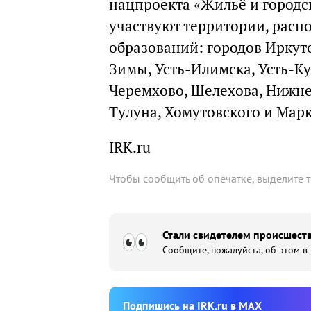
нацпроекта «Жильё и городск
участвуют территории, расп
образований: городов Иркутс
Зимы, Усть-Илимска, Усть-Ку
Черемхово, Шелехова, Нижнеу
Тулуна, Хомутовского и Мар
IRK.ru
Чтобы сообщить об опечатке, выделите 
Стали свидетелем происшеств
Сообщите, пожалуйста, об этом в
Подпишиcь на IRK.ru в MAX