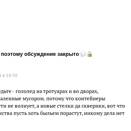
и, поэтому обсуждение закрыто
 в 14:50
ьте - гололед на тротуарах и во дворах,
аленные мусором. потому что контейнеры
ти не волнует, а новые стелки да скверики, вот что
ства пусть хоть быльем порастут, никому дела нет