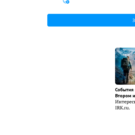
З
События 
Втором 
Интерес
IRK.ru.