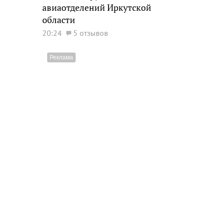
авиаотделений Иркутской
области
20:24
5 отзывов