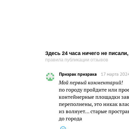
Здесь 24 часа ничего не писал
правила публикации отзывов
Призрак призрака
17 марта 2024
Мой первый комментарий!
по городу пройдите или проед
контейнерные площадки зав
переполнены, это никак влас
из волнует… старые простран
до города