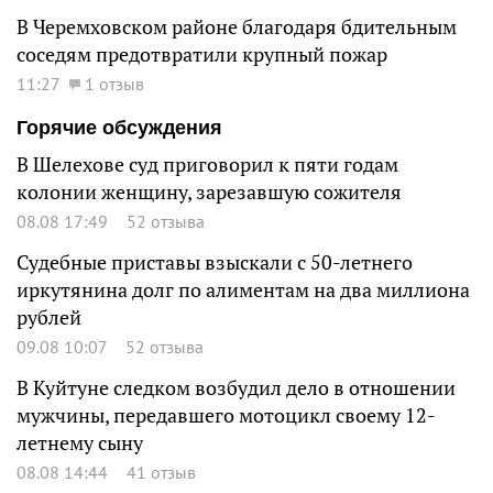
В Черемховском районе благодаря бдительным
соседям предотвратили крупный пожар
11:27
1 отзыв
Горячие обсуждения
В Шелехове суд приговорил к пяти годам
колонии женщину, зарезавшую сожителя
08.08 17:49
52 отзыва
Судебные приставы взыскали с 50-летнего
иркутянина долг по алиментам на два миллиона
рублей
09.08 10:07
52 отзыва
В Куйтуне следком возбудил дело в отношении
мужчины, передавшего мотоцикл своему 12-
летнему сыну
08.08 14:44
41 отзыв