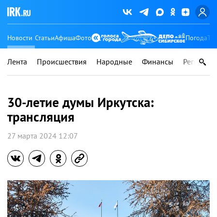
Новости
Статьи
Афиша
Фото
Погода
Ту
Лента
Происшествия
Народные
Финансы
Регионы
30-летие думы Иркутска:
трансляция
27 марта 2024 12:07