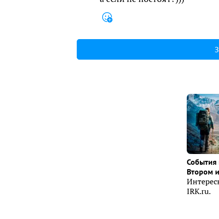
З
События 
Втором 
Интерес
IRK.ru.