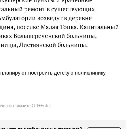
акушерские пункты и врачебные
итальный ремонт в существующих
мбулатории возведут в деревне
ина, поселке Малая Топка. Капитальный
иках Большереченской больницы,
ьницы, Листвянской больницы.
 планируют построить детскую поликлинику
текст и нажмите
Ctrl
+
Enter
ия, чего-то необычного и интересного?