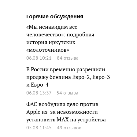
Горячие обсуждения
«Мы ненавидим все
человечество»: подробная
история иркутских
«молоточников»
06.08 10:21
84 отзыва
В России временно разрешили
продажу бензина Евро-2, Евро-3
и Евро-4
06.08 13:37
54 отзыва
ФАС возбудила дело против
Apple из-за невозможности
установить MAX на устройства
05.08 11:45
49 отзывов