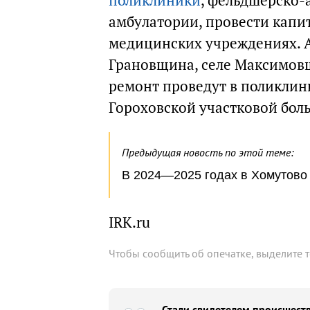
поликлиники
, фельдшерско-
амбулатории, провести кап
медицинских учреждениях. А
Грановщина, селе Максимовщ
ремонт проведут в поликлин
Гороховской участковой бол
Предыдущая новость по этой теме:
В 2024—2025 годах в Хомутово
IRK.ru
Чтобы сообщить об опечатке, выделите 
Стали свидетелем происшеств