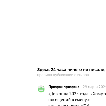
Здесь 24 часа ничего не писал
правила публикации отзывов
Призрак призрака
29 марта 202
«До конца 2025 года в Хому
посещений в смену.»
а если не постоят?)))