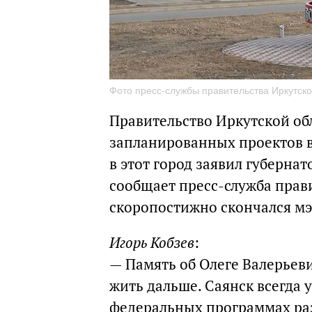
Фото пресс-службы правительства Иркутско
Правительство Иркутской об
запланированных проектов в 
в этот город заявил губернат
сообщает пресс-служба прави
скоропостижно скончался мэ
Игорь Кобзев
:
— Память об Олеге Валерьеви
жить дальше. Саянск всегда 
федеральных программах раз