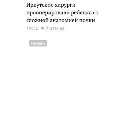
Иркутские хирурги
прооперировали ребенка со
сложной анатомией почки
19:50
2 отзыва