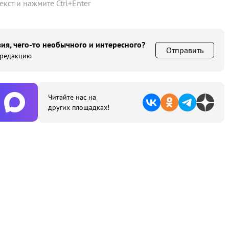
текст и нажмите
Ctrl
+
Enter
ия, чего-то необычного и интересного?
Отправить
 редакцию
Читайте нас на
других площадках!