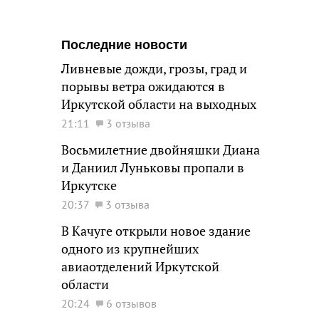
Последние новости
Ливневые дожди, грозы, град и
порывы ветра ожидаются в
Иркутской области на выходных
21:11
3 отзыва
Восьмилетние двойняшки Диана
и Даниил Луньковы пропали в
Иркутске
20:37
3 отзыва
В Качуге открыли новое здание
одного из крупнейших
авиаотделений Иркутской
области
20:24
6 отзывов