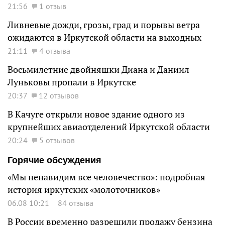
21:56
1 отзыв
Ливневые дожди, грозы, град и порывы ветра
ожидаются в Иркутской области на выходных
21:11
4 отзыва
Восьмилетние двойняшки Диана и Даниил
Луньковы пропали в Иркутске
20:37
12 отзывов
В Качуге открыли новое здание одного из
крупнейших авиаотделений Иркутской области
20:24
5 отзывов
Горячие обсуждения
«Мы ненавидим все человечество»: подробная
история иркутских «молоточников»
06.08 10:21
84 отзыва
В России временно разрешили продажу бензина