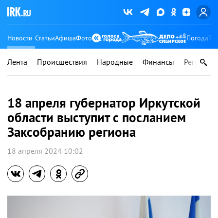
Новости
Статьи
Афиша
Фото
Погода
Ту
Лента
Происшествия
Народные
Финансы
Регионы
18 апреля губернатор Иркутской
области выступит с посланием
Заксобранию региона
18 апреля 2024 10:02