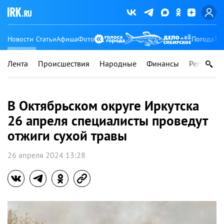
Новости
Статьи
Афиша
Фото
Погода
Ту
Лента
Происшествия
Народные
Финансы
Регионы
В Октябрьском округе Иркутска
26 апреля специалисты проведут
отжиги сухой травы
26 апреля 2024 13:28