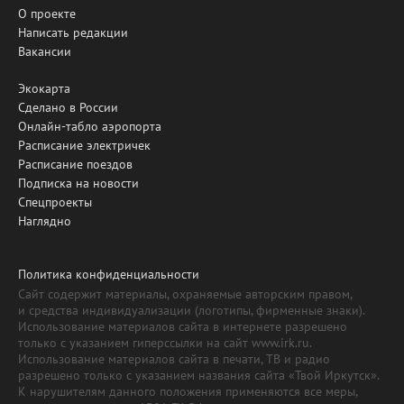
О проекте
Написать редакции
Вакансии
Экокарта
Сделано в России
Онлайн-табло аэропорта
Расписание электричек
Расписание поездов
Подписка на новости
Спецпроекты
Наглядно
Политика конфиденциальности
Сайт содержит материалы, охраняемые авторским правом,
и средства индивидуализации (логотипы, фирменные знаки).
Использование материалов сайта в интернете разрешено
только с указанием гиперссылки на сайт www.irk.ru.
Использование материалов сайта в печати, ТВ и радио
разрешено только с указанием названия сайта «Твой Иркутск».
К нарушителям данного положения применяются все меры,