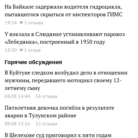
На Байкале задержали водителя гидроцикла,
пытавшегося скрыться от инспекторов ГИМС
19:24
2 отзыва
У вокзала в Слюдянке устанавливают паровоз
«Лебедянка», построенный в 1950 году
18:50
1 отзыв
Горячие обсуждения
В Куйтуне следком возбудил дело в отношении
мужчины, передавшего мотоцикл своему 12-
летнему сыну
08.08 14:44
34 отзыва
Пятилетняя девочка погибла в результате
аварии в Тулунском районе
08.08 13:26
32 отзыва
В Шелехове суд приговорил к пяти годам