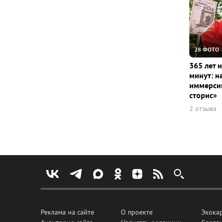
28 ФОТО
365 лет 
минут: н
иммерсив
сторис»
2 отзыва
Реклама на сайте
О проекте
Экока