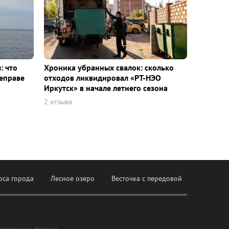
: что
Хроника убранных свалок: сколько
еправе
отходов ликвидировал «РТ-НЭО
Иркутск» в начале летнего сезона
2 отзыва
оса города
Лесное озеро
Весточка с передовой