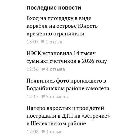
Последние новости
Вход на площадку в виде
корабля на острове Юность
временно ограничили
13:07
1 отзыв
ИЭСК установила 14 тысяч
«умных» счетчиков в 2026 году
12:36
4 отзыва
Появились фото пропавшего в
Бодайбинском районе самолета
12:15
5 отзывов
Пятеро взрослых и трое детей
пострадали в ДТП на «встречке»
в Шелеховском районе
12:08
1 отзыв