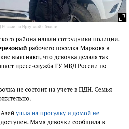
 России по Иркутской области
ского района нашли сотрудники полиции.
ерезовый
рабочего поселка Маркова в
ие выясняют, что девочка делала так
бщает пресс-служба ГУ МВД России по
очка не состоит на учете в ПДН. Семья
ложительно.
а Азей
ушла на прогулку и домой не
недоступен. Мама девочки сообщила в