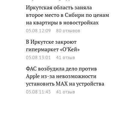
Иркутская область заняла
второе место в Сибири по ценам
на квартиры в новостройках
05.08 12:09
80 отзывов
В Иркутске закроют
гипермаркет «О’Кей»
05.08 13:01
41 отзыв
ФАС возбудила дело против
Apple из-за невозможности
установить MAX на устройства
05.08 11:45
41 отзыв