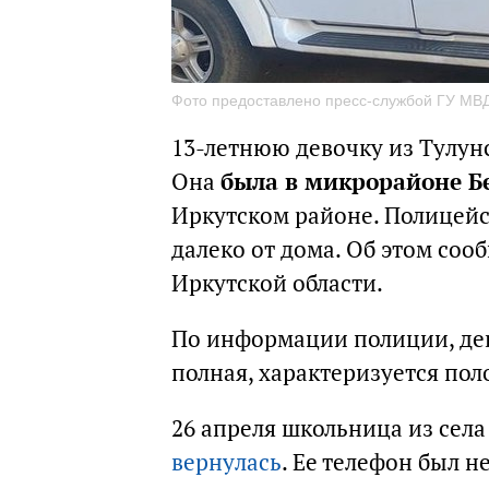
Фото предоставлено пресс-службой ГУ МВД
13-летнюю девочку из Тулун
Она
была в микрорайоне Б
Иркутском районе. Полицейск
далеко от дома. Об этом соо
Иркутской области.
По информации полиции, дев
полная, характеризуется по
26 апреля школьница из сел
вернулась
. Ее телефон был 