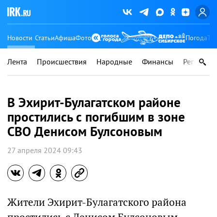
Новости
Статьи
Афиша
Фото
Погода
Ту
Лента
Происшествия
Народные
Финансы
Регионы
В Эхирит-Булагатском районе
простились с погибшим в зоне
СВО Денисом Булсоновым
27 апреля 2024 09:43
Жители Эхирит-Булагатского района