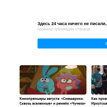
Здесь 24 часа ничего не писал
правила публикации отзывов
З
Кинопремьеры августа: «Смешарики.
Как пров
Сквозь вселенные» и ремейк «Чучела»
Иркутска 