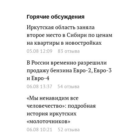
Горячие обсуждения
Иркутская область заняла
второе место в Сибири по ценам
на квартиры в новостройках
05.08 12:09
83 отзыва
В России временно разрешили
продажу бензина Евро-2, Евро-3
и Евро-4
06.08 13:37
54 отзыва
«Мы ненавидим все
человечество»: подробная
история иркутских
«молоточников»
06.08 10:21
52 отзыва