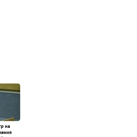
тр на
жения