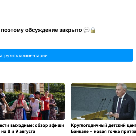
и, поэтому обсуждение закрыто
агрузить комментарии
ести выходные: обзор афиши
Круглогодичный детский цен
на 8 и 9 августа
Байкале – новая точка притя