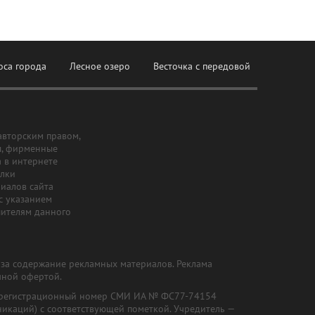
оса города
Лесное озеро
Весточка с передовой
авторским правом,
ы, фирменные
а в интернете
ылки
риалов сайта
с указанием
шителям данного
и за содержание рекламных материалов. Реклама
чной офертой.
") (регистрационный номер СМИ ИА № ФС77-74154
никаций) с соответствующей пометкой. Учредитель —