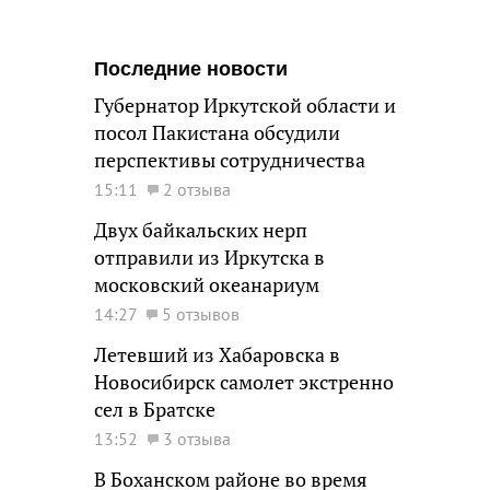
Последние новости
Губернатор Иркутской области и
посол Пакистана обсудили
перспективы сотрудничества
15:11
2 отзыва
Двух байкальских нерп
отправили из Иркутска в
московский океанариум
14:27
5 отзывов
Летевший из Хабаровска в
Новосибирск самолет экстренно
сел в Братске
13:52
3 отзыва
В Боханском районе во время