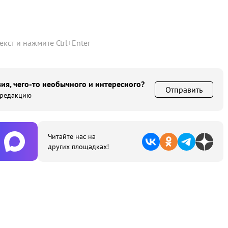
текст и нажмите
Ctrl
+
Enter
ия, чего-то необычного и интересного?
Отправить
 редакцию
Читайте нас на
других площадках!