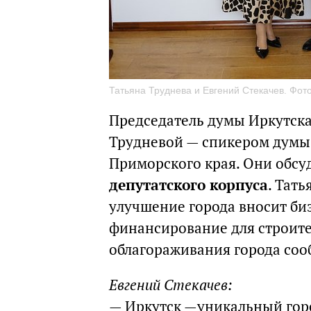
Татьяна Труднева и Евгений Стекачев. Фот
Председатель думы Иркутска
Трудневой — спикером думы 
Приморского края. Они обс
депутатского корпуса
. Тат
улучшение города вносит биз
финансирование для строите
облагораживания города соо
Евгений Стекачев:
— Иркутск —уникальный горо