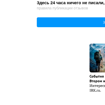
Здесь 24 часа ничего не писал
правила публикации отзывов
З
События 
Втором 
Интерес
IRK.ru.