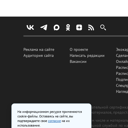
Реклама на сайте
О проекте
Экока
Аудитория сайта
Написать редакции
Сделан
Вакансии
Онлай
Распис
Распи
Подпи
Спецп
Нагля
Все рекламные товары подлежат обязательной сертификац
На информационном ресурсе применяются
изготовлена и размещена на основе материалов, предос
cookie-файлы. Оставаясь на сайте, вы
На сайте www.irk.ru размещаются в том числе и материа
подтверждаете свое
согласие
на их
от 29 октября 2018 г., выдан Федеральной службой по 
использование.