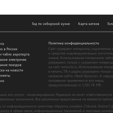
Гид по сибирской кухне
Карта катков
Гол
Политика конфиденциальности
рта
Сайт содержит материалы, охраняемые 
о в России
и средства индивидуализации (логотип
н-табло аэропорта
знаки). Использование материалов сайт
ание электричек
разрешено только с указанием гиперсс
сание поездов
на сайт www.irk.ru. Использование мате
ска на новости
в печати, ТВ и радио разрешено только 
роекты
названия сайта «Твой Иркутск». К нару
положения применяются все меры,
дно
предусмотренные ст. 1301 ГК РФ.
ии, все услуги - лицензированию. Редакция не несет ответственност
тавленных заказчиком. Все рекламные предложения не являются публи
лы от информационного агентства «Иркутск онлайн» ("Irkutsk Online
надзору в сфере связи, информационных технологий и массовых комму