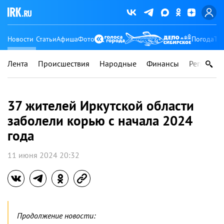
Новости
Статьи
Афиша
Фото
Погода
Ту
Лента
Происшествия
Народные
Финансы
Регионы
37 жителей Иркутской области
заболели корью с начала 2024
года
11 июня 2024 20:32
Продолжение новости: