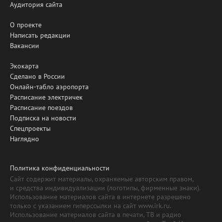
Аудитория сайта
О проекте
Написать редакции
Вакансии
Экокарта
Сделано в России
Онлайн-табло аэропорта
Расписание электричек
Расписание поездов
Подписка на новости
Спецпроекты
Наглядно
Политика конфиденциальности
Сайт содержит материалы, охраняемые авторским правом,
и средства индивидуализации (логотипы, фирменные знаки).
Использование материалов сайта в интернете разрешено
только с указанием гиперссылки на сайт www.irk.ru.
Использование материалов сайта в печати, ТВ и радио