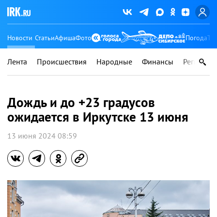
Новости
Статьи
Афиша
Фото
Погода
Ту
Лента
Происшествия
Народные
Финансы
Регионы
Дождь и до +23 градусов
ожидается в Иркутске 13 июня
13 июня 2024 08:59