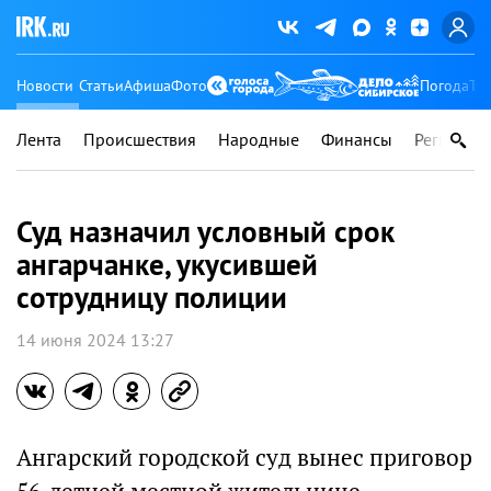
Новости
Статьи
Афиша
Фото
Погода
Ту
Лента
Происшествия
Народные
Финансы
Регионы
Суд назначил условный срок
ангарчанке, укусившей
сотрудницу полиции
14 июня 2024 13:27
Ангарский городской суд вынес приговор