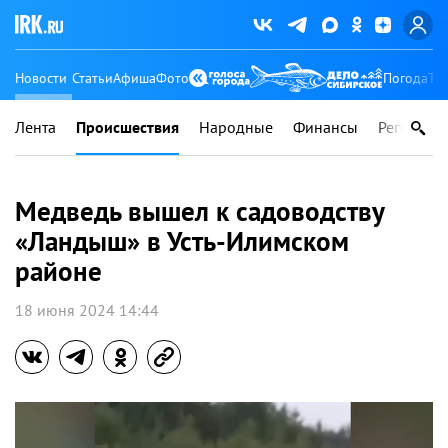
Новости
Статьи
Афиша
Фото
Погода
Ту
Лента
Происшествия
Народные
Финансы
Регионы
Медведь вышел к садоводству
«Ландыш» в Усть-Илимском
районе
18 июня 2024 14:44