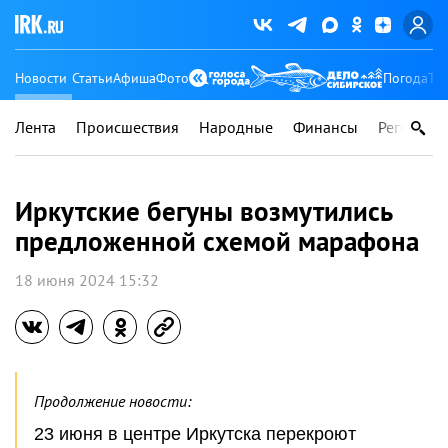
Новости
Статьи
Афиша
Фото
Погода
Ту
Лента
Происшествия
Народные
Финансы
Регионы
Иркутские бегуны возмутились
предложенной схемой марафона
18 июня 2024 15:32
Продолжение новости:
23 июня в центре Иркутска перекроют