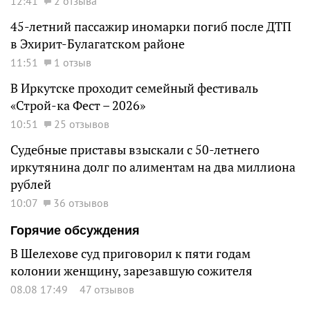
12:41
2 отзыва
45-летний пассажир иномарки погиб после ДТП
в Эхирит-Булагатском районе
11:51
1 отзыв
В Иркутске проходит семейный фестиваль
«Строй-ка Фест – 2026»
10:51
25 отзывов
Судебные приставы взыскали с 50-летнего
иркутянина долг по алиментам на два миллиона
рублей
10:07
36 отзывов
Горячие обсуждения
В Шелехове суд приговорил к пяти годам
колонии женщину, зарезавшую сожителя
08.08 17:49
47 отзывов