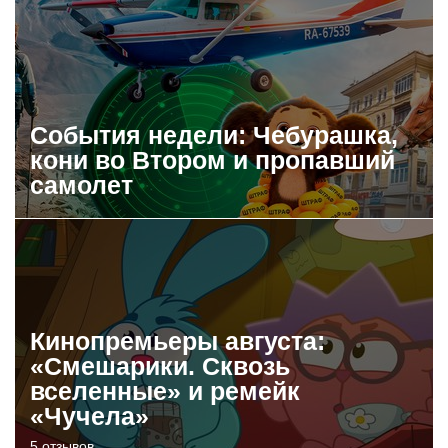
События недели: Чебурашка,
кони во Втором и пропавший
самолет
Кинопремьеры августа:
«Смешарики. Сквозь
вселенные» и ремейк
«Чучела»
5 отзывов