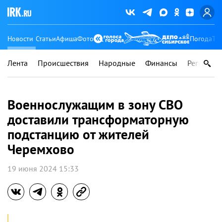
Новости
Статьи
Афиша
Фото
Погода
Ту
Лента
Происшествия
Народные
Финансы
Регионы
Военнослужащим в зону СВО
доставили трансформаторную
подстанцию от жителей
Черемхово
19 июня 2024 15:33