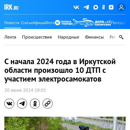
Новости
Статьи
Афиша
Фото
Погода
Ту
Лента
Происшествия
Народные
Финансы
Регионы
С начала 2024 года в Иркутской
области произошло 10 ДТП с
участием электросамокатов
20 июня 2024 18:01