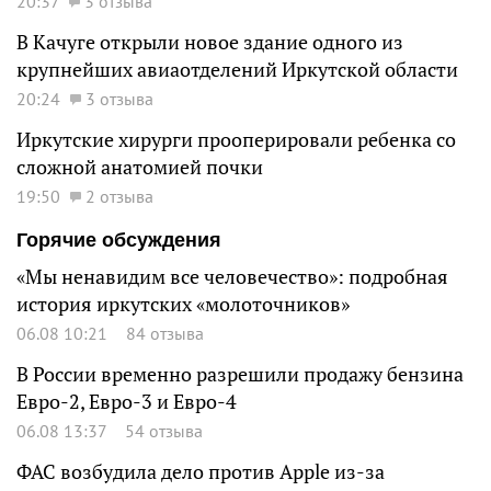
20:37
3 отзыва
В Качуге открыли новое здание одного из
крупнейших авиаотделений Иркутской области
20:24
3 отзыва
Иркутские хирурги прооперировали ребенка со
сложной анатомией почки
19:50
2 отзыва
Горячие обсуждения
«Мы ненавидим все человечество»: подробная
история иркутских «молоточников»
06.08 10:21
84 отзыва
В России временно разрешили продажу бензина
Евро-2, Евро-3 и Евро-4
06.08 13:37
54 отзыва
ФАС возбудила дело против Apple из-за