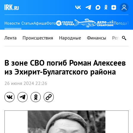
Новости
Статьи
Афиша
Фото
Погода
Ту
Лента
Происшествия
Народные
Финансы
Регионы
В зоне СВО погиб Роман Алексеев
из Эхирит-Булагатского района
26 июня 2024 22:26