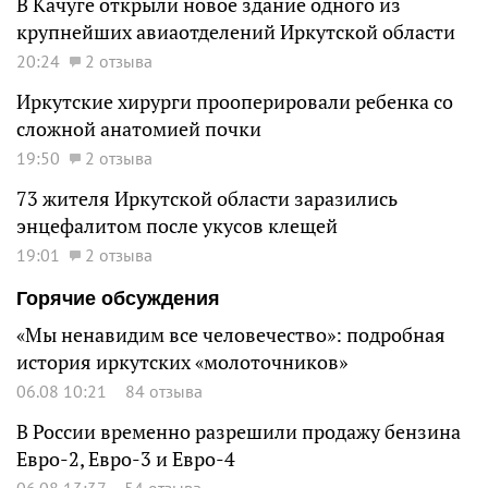
В Качуге открыли новое здание одного из
крупнейших авиаотделений Иркутской области
20:24
2 отзыва
Иркутские хирурги прооперировали ребенка со
сложной анатомией почки
19:50
2 отзыва
73 жителя Иркутской области заразились
энцефалитом после укусов клещей
19:01
2 отзыва
Горячие обсуждения
«Мы ненавидим все человечество»: подробная
история иркутских «молоточников»
06.08 10:21
84 отзыва
В России временно разрешили продажу бензина
Евро-2, Евро-3 и Евро-4
06.08 13:37
54 отзыва