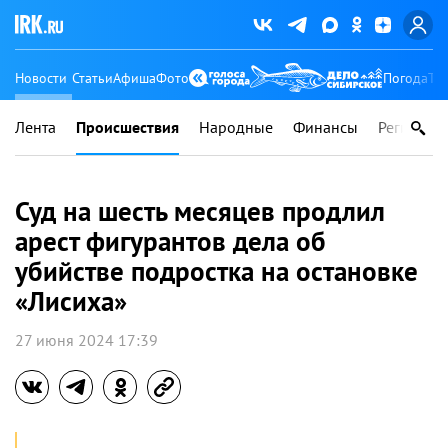
Новости
Статьи
Афиша
Фото
Погода
Ту
Лента
Происшествия
Народные
Финансы
Регионы
Суд на шесть месяцев продлил
арест фигурантов дела об
убийстве подростка на остановке
«Лисиха»
27 июня 2024 17:39