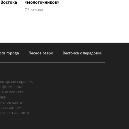
 Востока
«молоточников»
72 отзыва
оса города
Лесное озеро
Весточка с передовой
авторским правом,
ы, фирменные
а в интернете
ылки
риалов сайта
с указанием
шителям данного