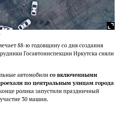
а
мечает 88-ю годовщину со дня создания
трудники Госавтоинспекции Иркутска сняли
ульные автомобили
со включенными
роехали по центральным улицам города
В конце ролика запустили праздничный
 участие 30 машин.