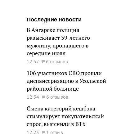
Последние новости
В Ангарске полиция
разыскивает 39-летнего
мужчину, пропавшего в
середине июля
12:57
6 отзывов
106 участников СВО прошли
диспансеризацию в Усольской
районной больнице
12:34
6 отзывов
Смена категорий кешбэка
стимулирует покупательский
спрос, выяснили в ВТБ
12:23
1 отзыв