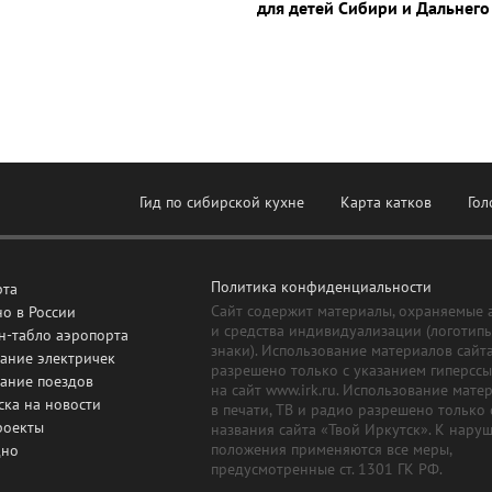
для детей Сибири и Дальнего
Гид по сибирской кухне
Карта катков
Гол
Политика конфиденциальности
рта
Сайт содержит материалы, охраняемые 
о в России
и средства индивидуализации (логотип
н-табло аэропорта
знаки). Использование материалов сайт
ание электричек
разрешено только с указанием гиперсс
сание поездов
на сайт www.irk.ru. Использование мате
ска на новости
в печати, ТВ и радио разрешено только 
роекты
названия сайта «Твой Иркутск». К нару
положения применяются все меры,
дно
предусмотренные ст. 1301 ГК РФ.