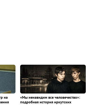
тр на
«Мы ненавидим все человечество»:
жения
подробная история иркутских