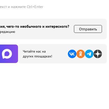
текст и нажмите
Ctrl
+
Enter
ия, чего-то необычного и интересного?
Отправить
 редакцию
Читайте нас на
других площадках!